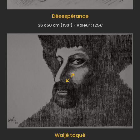
Désespérance
36 x 50 cm (1991) - Valeur : 125€
Waljé toqué