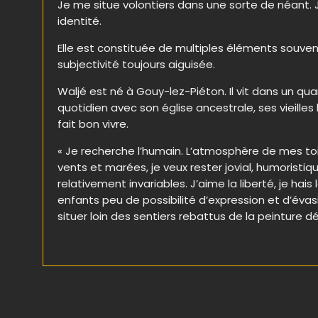
Je me situe volontiers dans une sorte de néant.
identité.
Elle est constituée de multiples éléments souve
subjectivité toujours aiguisée.
Waljé est né à Gouy-lez-Piéton. Il vit dans un qu
quotidien avec son église ancestrale, ses vieilles 
fait bon vivre.
« Je recherche l’humain. L’atmosphère de mes toi
vents et marées, je veux rester jovial, humoristiq
relativement invariables. J’aime la liberté, je h
enfants peu de possibilité d’expression et d’évasi
situer loin des sentiers rebattus de la peinture 