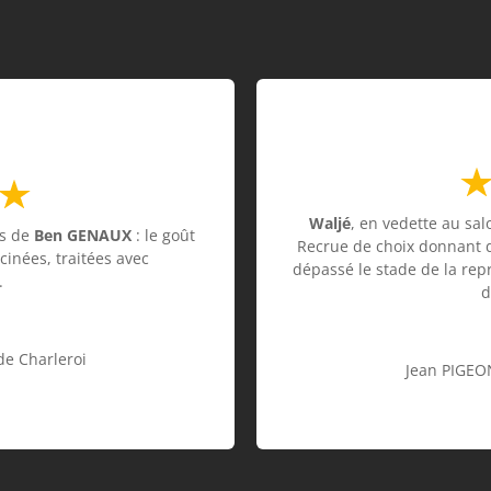
Waljé
, en vedette au sal
ts de
Ben GENAUX
: le goût
Recrue de choix donnant d
cinées, traitées avec
dépassé le stade de la repr
.
d
de Charleroi
Jean PIGEO