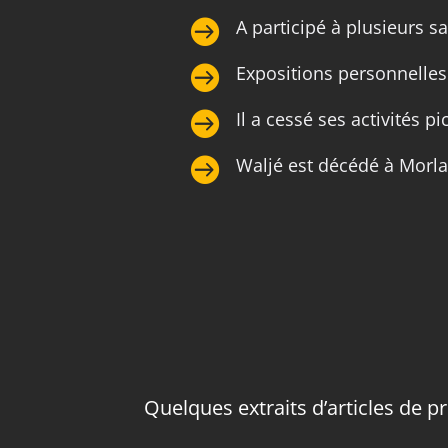
A participé à plusieurs s

Expositions personnelles 

Il a cessé ses activités p

Waljé est décédé à Morlan

Quelques extraits d’articles de p