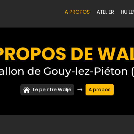
A PROPOS
ATELIER
HUILE
PROPOS DE WA
allon de Gouy-lez-Piéton 
Le peintre Waljé
A propos
$