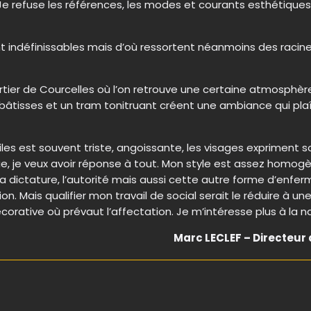
 Je refuse les références, les modes et courants esthétiqu
nt indéfinissables mais d’où ressortent néanmoins des raci
artier de Courcelles où l’on retrouve une certaine atmosphèr
bâtisses et un tram tonitruant créent une ambiance qui plaît à 
les est souvent triste, angoissante, les visages expriment 
ue, je veux avoir réponse à tout. Mon style est assez homogène
ais la dictature, l’autorité mais aussi cette autre forme d’e
on. Mais qualifier mon travail de social serait le réduire à u
décorative où prévaut l’affectation. Je m’intéresse plus à la
Marc LECLEF – Directeur 