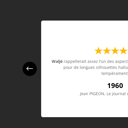
Waljé
rappellerait assez l’un des aspec
c fraîcheur et
pour de longues silhouettes hallu
tempérament
1960
Jean PIGEON
,
Le journal 