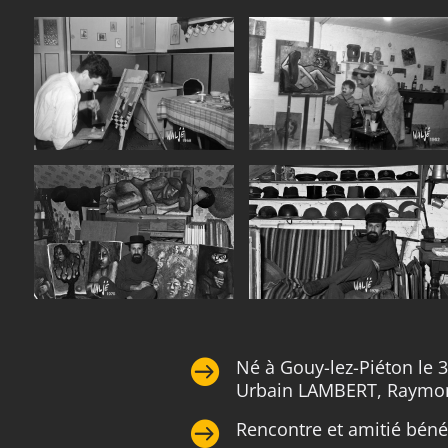
Né à Gouy-lez-Piéton le 30

Urbain LAMBERT, Raymon
Rencontre et amitié bén
