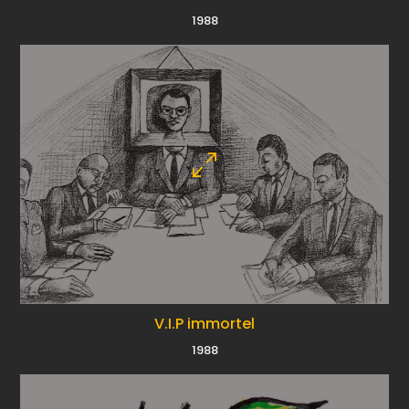
1988
V.I.P immortel
1988