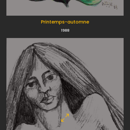
Printemps-automne
1988