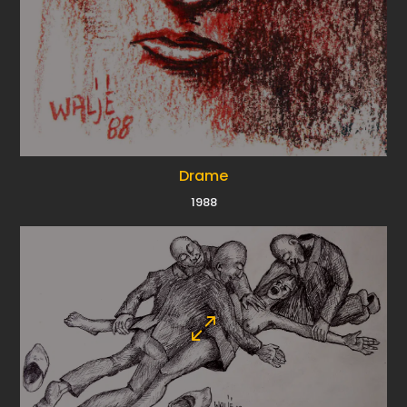
Drame
1988