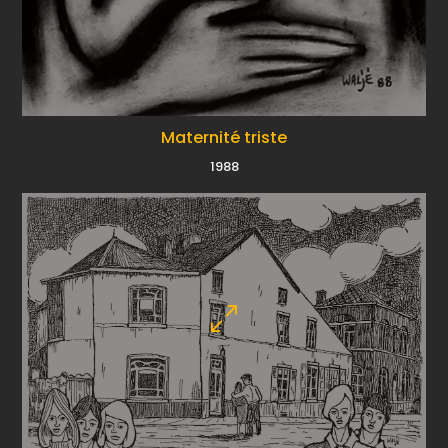
Maternité triste
1988