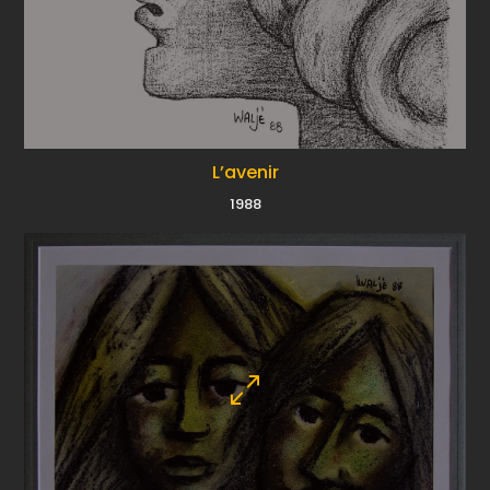
L’avenir
1988