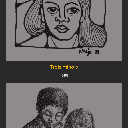
Trois minois
1988