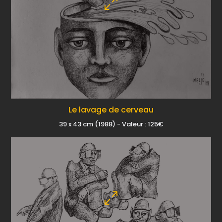
Le lavage de cerveau
39 x 43 cm (1988) - Valeur : 125€