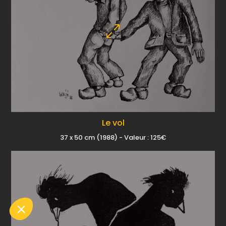
Le vol
37 x 50 cm (1988) - Valeur : 125€