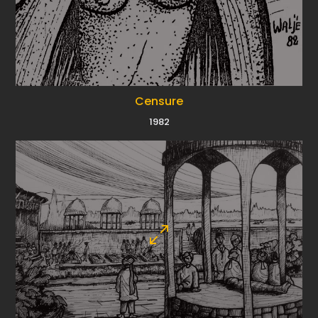
Censure
1982